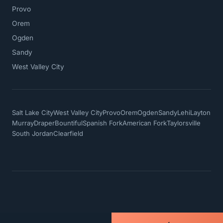
Provo
Orem
Ogden
Sandy
West Valley City
Salt Lake City
West Valley City
Provo
Orem
Ogden
Sandy
Lehi
Layton
Murray
Draper
Bountiful
Spanish Fork
American Fork
Taylorsville
South Jordan
Clearfield