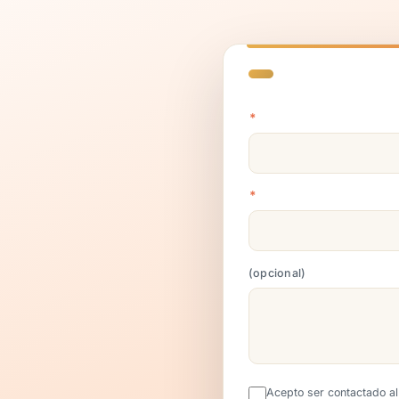
*
*
opcional
Acepto ser contactado a