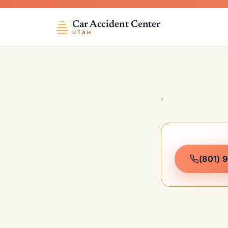
Car Accident Center
UTAH
›
(801) 