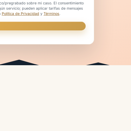
ico/pregrabado sobre mi caso. El consentimiento
gún servicio; pueden aplicar tarifas de mensajes
a
Política de Privacidad
y
Términos
.
Salt Lake City
Provo
Orem