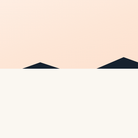
Car Accident Center Utah
(801) 900-9393