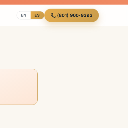
(801) 900-9393
EN
ES