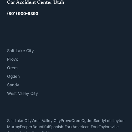
Car Accident Center Utah
(801) 900-9393
Salt Lake City
Provo
Orem
Ogden
Sandy
West Valley City
Salt Lake City
West Valley City
Provo
Orem
Ogden
Sandy
Lehi
Layton
Murray
Draper
Bountiful
Spanish Fork
American Fork
Taylorsville