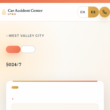
Car Accident Center
EN
ES
UTAH
›
›
WEST VALLEY CITY
$0
24/7
*