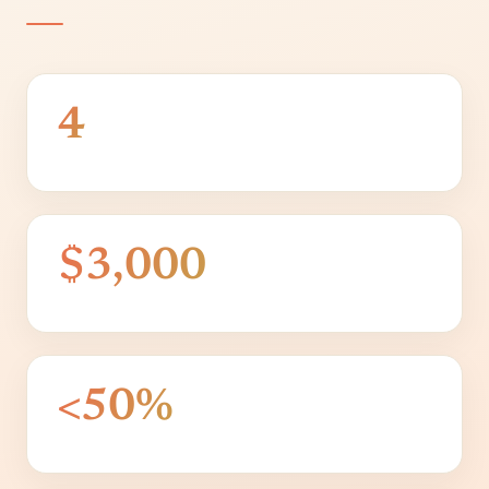
4
$3,000
<50%